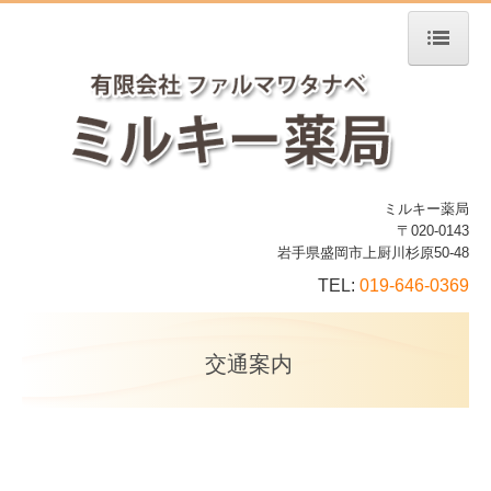
ホーム
当薬局について
処方箋の受付
ミルキー薬局
交通案内
〒020-0143
岩手県盛岡市上厨川杉原50-48
会社案内
TEL:
019-646-0369
掲示関連
交通案内